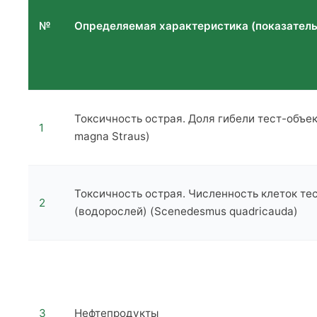
№
Определяемая характеристика (показатель
Токсичность острая. Доля гибели тест-объек
1
magna Straus)
Токсичность острая. Численность клеток те
2
(водорослей) (Scenedesmus quadricauda)
3
Нефтепродукты