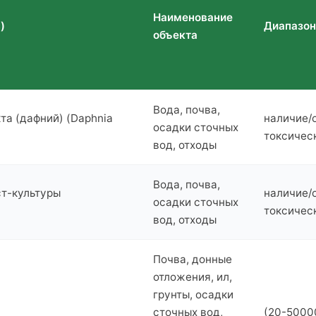
Наименование
)
Диапазон
объекта
Вода, почва,
та (дафний) (Daphnia
наличие/
осадки сточных
токсичес
вод, отходы
Вода, почва,
ст-культуры
наличие/
осадки сточных
токсичес
вод, отходы
Почва, донные
отложения, ил,
грунты, осадки
сточных вод,
(20-50000