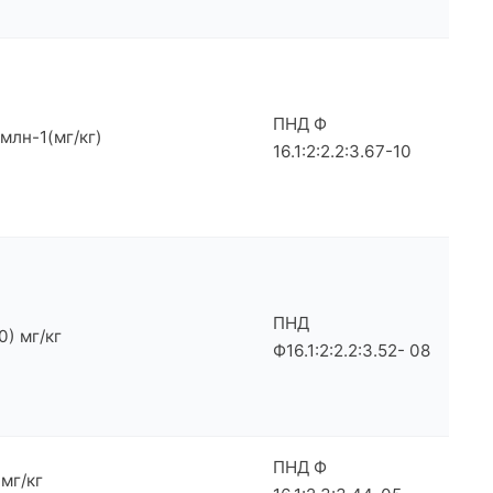
ПНД Ф
 млн-1(мг/кг)
16.1:2:2.2:3.67-10
ПНД
0) мг/кг
Ф16.1:2:2.2:3.52- 08
ПНД Ф
 мг/кг