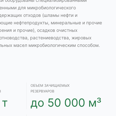
ки оборудованы специализированными
ченными для микробиологического
держащих отходов (шламы нефти и
ающие нефтепродукты, минеральные и прочие
рения и прочие), осадков очистных
отноводства, растениеводства, жировых
ельных масел микробиологическим способом.
ОБЪЕМ ЗАЧИЩАЕМЫХ
В
РЕЗЕРВУАРОВ
 т
до 50 000 м³