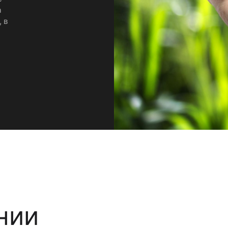
а
 в
нии